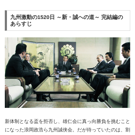
九州激動の1520日 ～新・誠への道～ 完結編の
あらすじ
新体制となる盃を拒否し、雄仁会に真っ向勝負を挑むこと
になった浪岡政浩ら九州誠侠会。だが待っていたのは、割