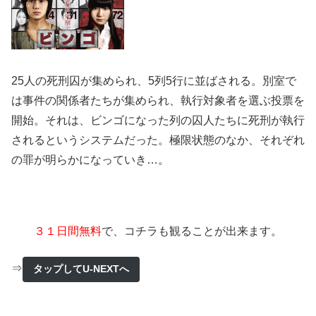
25人の死刑囚が集められ、5列5行に並ばされる。別室で
は事件の関係者たちが集められ、執行対象者を選ぶ投票を
開始。それは、ビンゴになった列の囚人たちに死刑が執行
されるというシステムだった。極限状態のなか、それぞれ
の罪が明らかになっていき…。
３１日間無料
で、コチラも観ることが出来ます。
⇒
タップしてU-NEXTへ