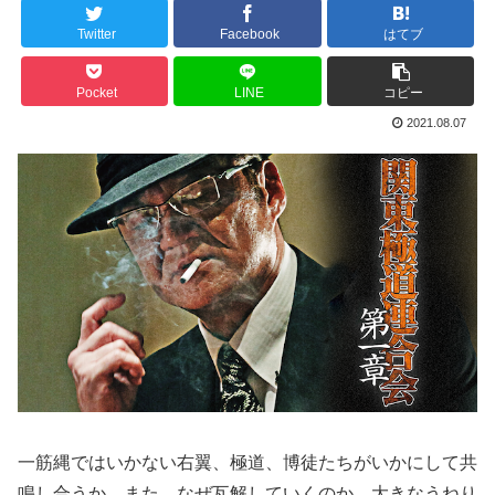
Twitter
Facebook
はてブ
Pocket
LINE
コピー
2021.08.07
一筋縄ではいかない右翼、極道、博徒たちがいかにして共
鳴し合うか。また、なぜ瓦解していくのか。大きなうねり