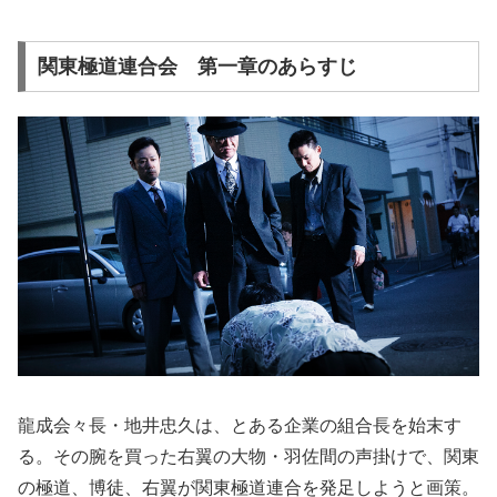
関東極道連合会 第一章のあらすじ
龍成会々長・地井忠久は、とある企業の組合長を始末す
る。その腕を買った右翼の大物・羽佐間の声掛けで、関東
の極道、博徒、右翼が関東極道連合を発足しようと画策。